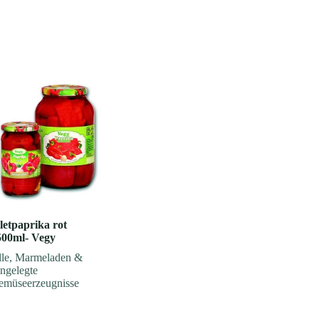
letpaprika rot
500ml- Vegy
le
,
Marmeladen &
ngelegte
emüseerzeugnisse