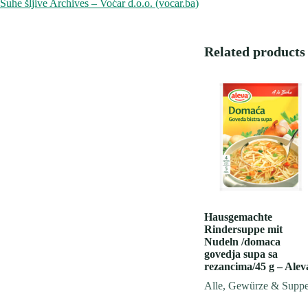
Suhe šljive Archives – Voćar d.o.o. (vocar.ba)
Related products
Hausgemachte
Rindersuppe mit
Nudeln /domaca
govedja supa sa
rezancima/45 g – Alev
Alle
,
Gewürze & Supp