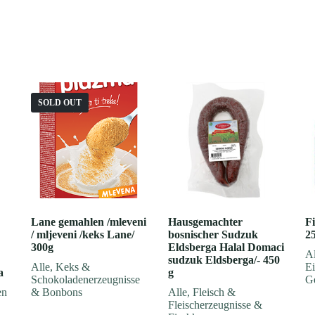
SOLD OUT
Lane gemahlen /mleveni
Hausgemachter
Fi
/ mljeveni /keks Lane/
bosnischer Sudzuk
2
300g
Eldsberga Halal Domaci
Al
sudzuk Eldsberga/- 450
Alle
,
Keks &
Ei
a
g
Schokoladenerzeugnisse
G
en
& Bonbons
Alle
,
Fleisch &
Fleischerzeugnisse &