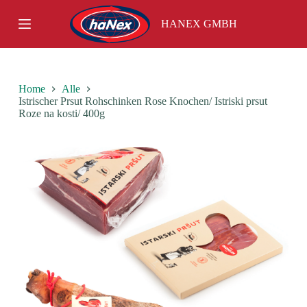
S
HANEX GMBH
k
i
p
t
o
c
Home
Alle
o
Istrischer Prsut Rohschinken Rose Knochen/ Istriski prsut
n
Roze na kosti/ 400g
t
e
n
t