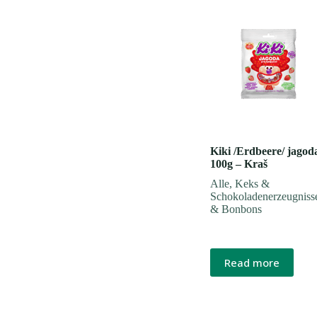
Kiki /Erdbeere/ jagod
100g – Kraš
Alle
,
Keks &
Schokoladenerzeugniss
& Bonbons
Read more