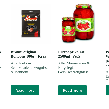
a
Bronhi original
Filetpaprika rot
P
Bonbons 100g – Kraš
2500ml- Vegy
We
p
Alle
,
Keks &
Alle
,
Marmeladen &
7
e
Schokoladenerzeugnisse
Eingelegte
& Bonbons
Gemüseerzeugnisse
Al
Ei
G
Read more
Read more