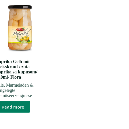
aprika Gelb mit
isskraut / zuta
aprika sa kupusom/
20ml- Flora
le
,
Marmeladen &
ngelegte
emüseerzeugnisse
Read more