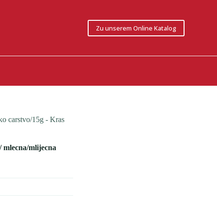
Zu unserem Online Katalog
ko carstvo/15g - Kras
/ mlecna/mlijecna
s