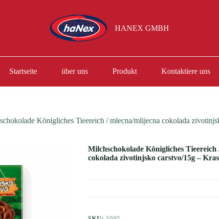
HANEX GMBH
Startseite
über uns
Produkt
Kontaktiere uns
schokolade Königliches Tieereich / mlecna/mlijecna cokolada zivotinjs
Milchschokolade Königliches Tieereich 
cokolada zivotinjsko carstvo/15g – Kra
SKU:
3095