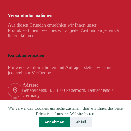
Versandinformationen
Aus diesen Gründen empfehlen wir Ihnen unser
Produktsortiment, welches wir zu jeder Zeit und an jeden Ort
liefern können.
Kontaktinformation
Für weitere Informationen und Anfragen stehen wir Ihnen
jederzeit zur Verfügung.
Adresse:
Senefelderstr. 3, 33100 Paderborn, Deutschland /
Germany
Telefon:
+49 (0) 5251 / 180 84-0
Wir verwenden Cookies, um sicherzustellen, dass wir Ihnen das beste
Erlebnis auf unserer Website bieten.
Email:
Annehmen
Abfall
info@hanex-gmbh.de
Copyright © 2026 - Theme by BROSS Co. d.o.o.