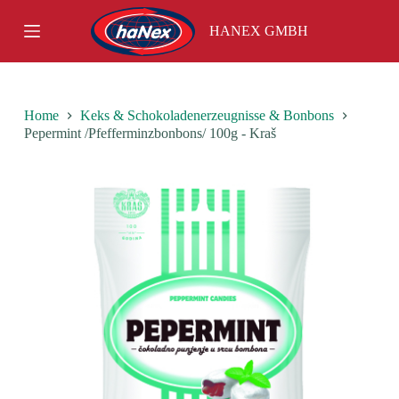
S
HANEX GMBH
k
i
p
t
o
c
Home
Keks & Schokoladenerzeugnisse & Bonbons
o
Pepermint /Pfefferminzbonbons/ 100g - Kraš
n
t
e
n
t