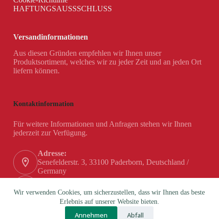
HAFTUNGSAUSSSCHLUSS
Versandinformationen
Aus diesen Gründen empfehlen wir Ihnen unser
Produktsortiment, welches wir zu jeder Zeit und an jeden Ort
liefern können.
Kontaktinformation
Für weitere Informationen und Anfragen stehen wir Ihnen
jederzeit zur Verfügung.
Adresse:
Senefelderstr. 3, 33100 Paderborn, Deutschland /
Germany
Telefon:
+49 (0) 5251 / 180 84-0
Wir verwenden Cookies, um sicherzustellen, dass wir Ihnen das beste
Erlebnis auf unserer Website bieten.
Email:
Annehmen
Abfall
info@hanex-gmbh.de