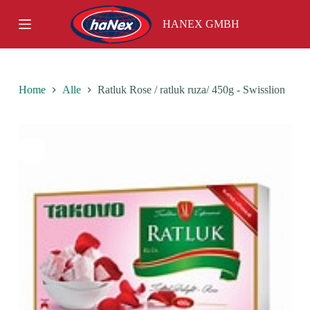
S
HANEX GMBH
k
i
p
t
o
c
Home
Alle
Ratluk Rose / ratluk ruza/ 450g - Swisslion
o
n
t
e
n
t