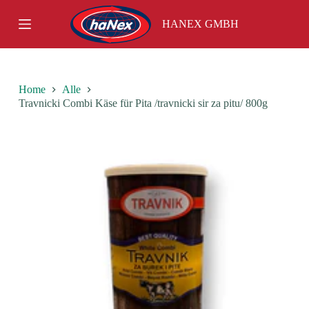
S
HANEX GMBH
k
i
p
t
o
c
Home
Alle
o
Travnicki Combi Käse für Pita /travnicki sir za pitu/ 800g
n
t
e
n
t