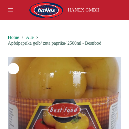
S
HANEX GMBH
k
i
p
t
o
c
Home
Alle
o
Apfelpaprika gelb/ zuta paprika/ 2500ml - Bestfood
n
t
e
n
t