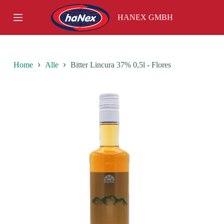
S
HANEX GMBH
k
i
p
t
o
c
Home
Alle
Bitter Lincura 37% 0,5l - Flores
o
n
t
e
n
t