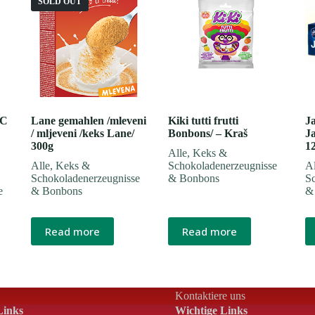
SOLD OUT
 C
Lane gemahlen /mleveni
Kiki tutti frutti
J
/ mljeveni /keks Lane/
Bonbons/ – Kraš
J
300g
1
Alle
,
Keks &
Alle
,
Keks &
Schokoladenerzeugnisse
Al
Schokoladenerzeugnisse
& Bonbons
S
e
& Bonbons
&
Read more
Read more
Kontaktiere uns
Links
Wichtige Links