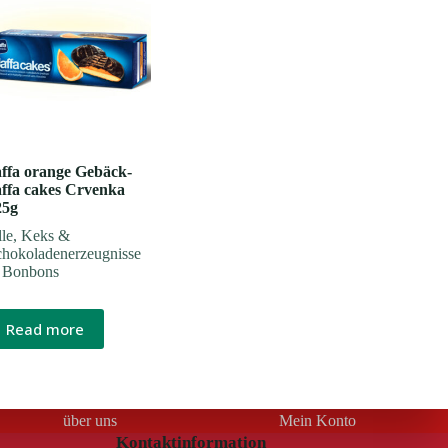
affa orange Gebäck-
affa cakes Crvenka
25g
le
,
Keks &
chokoladenerzeugnisse
 Bonbons
Read more
über uns
Mein Konto
Kontaktinformation