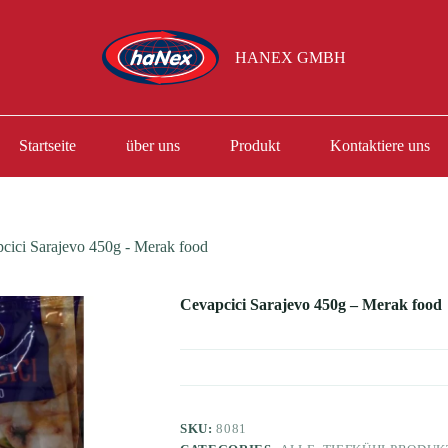
HANEX GMBH
Startseite
über uns
Produkt
Kontaktiere uns
cici Sarajevo 450g - Merak food
Cevapcici Sarajevo 450g – Merak food
SKU:
8081