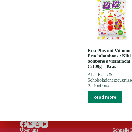
Kiki Plus mit Vitamin
Fruchtbonbons / Kiki
bonbone s vitaminom
C/100g – Kraš
Alle
,
Keks &
Schokoladenerzeugniss
& Bonbons
Read more
Über uns
Schnelle 