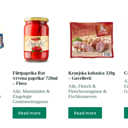
Filetpaprika Rot
Kranjska kobasica 320g
C
/crvena paprika/ 720ml
– Gavrilović
Al
– Flora
Alle
,
Fleisch &
Ei
Alle
,
Marmeladen &
Fleischerzeugnisse &
G
e
Eingelegte
Fischkonserven
Gemüseerzeugnisse
Read more
Read more