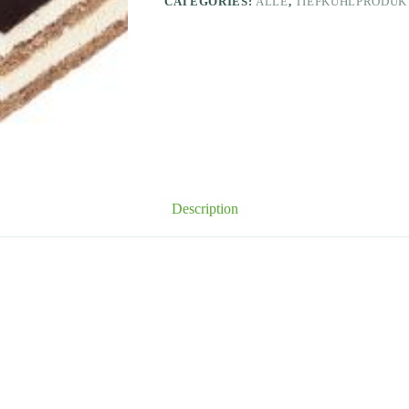
CATEGORIES:
ALLE
,
TIEFKÜHLPRODUK
Description