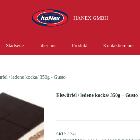
HANEX GMBH
Startseite
über uns
Produkt
Kontaktiere uns
rfel / ledene kocka/ 350g - Gusto
Eiswürfel / ledene kocka/ 350g – Gusto
SKU:
8241