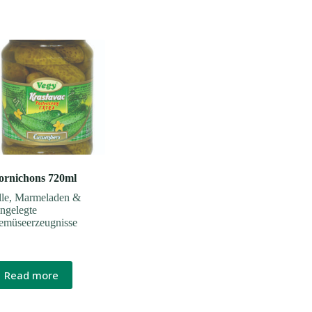
ornichons 720ml
le
,
Marmeladen &
ngelegte
emüseerzeugnisse
Read more