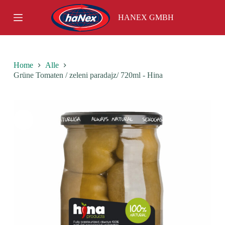
S
HANEX GMBH
k
i
p
t
o
c
Home
Alle
o
Grüne Tomaten / zeleni paradajz/ 720ml - Hina
n
t
e
n
t