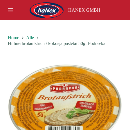
S
HANEX GMBH
k
i
p
t
o
c
Home
Alle
o
Hühnerbrotaufstrich / kokosja pasteta/ 50g- Podravka
n
t
e
n
t