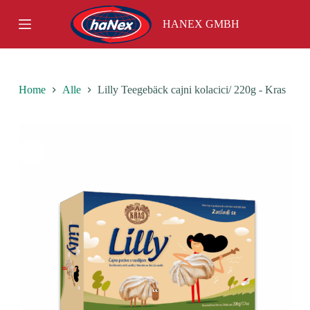
S
HANEX GMBH
k
i
p
t
o
c
Home
Alle
Lilly Teegebäck cajni kolacici/ 220g - Kras
o
n
t
e
n
t