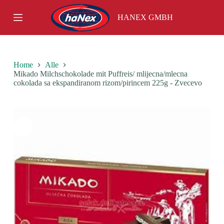
S
HANEX GMBH
k
i
p
t
o
c
Home
Alle
o
Mikado Milchschokolade mit Puffreis/ mlijecna/mlecna
n
cokolada sa ekspandiranom rizom/pirincem 225g - Zvecevo
t
e
n
t