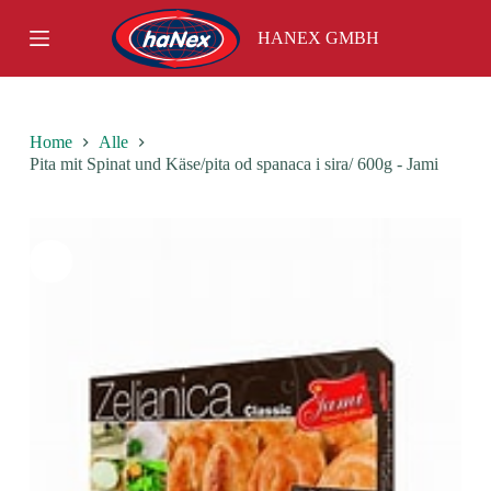
S
HANEX GMBH
k
i
p
t
o
c
Home
Alle
o
Pita mit Spinat und Käse/pita od spanaca i sira/ 600g - Jami
n
t
e
n
t