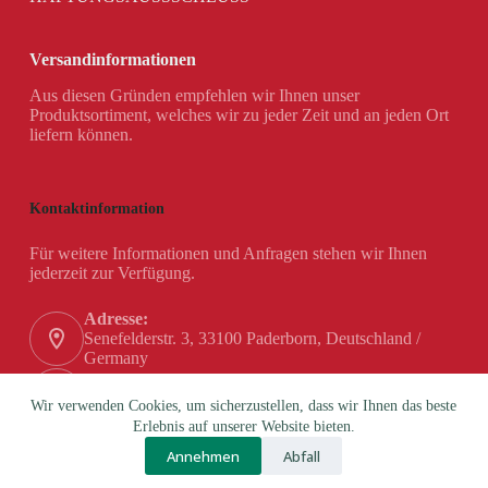
Versandinformationen
Aus diesen Gründen empfehlen wir Ihnen unser
Produktsortiment, welches wir zu jeder Zeit und an jeden Ort
liefern können.
Kontaktinformation
Für weitere Informationen und Anfragen stehen wir Ihnen
jederzeit zur Verfügung.
Adresse:
Senefelderstr. 3, 33100 Paderborn, Deutschland /
Germany
Telefon:
+49 (0) 5251 / 180 84-0
Wir verwenden Cookies, um sicherzustellen, dass wir Ihnen das beste
Erlebnis auf unserer Website bieten.
Email:
Annehmen
Abfall
info@hanex-gmbh.de
Copyright © 2026 - Theme by BROSS Co. d.o.o.