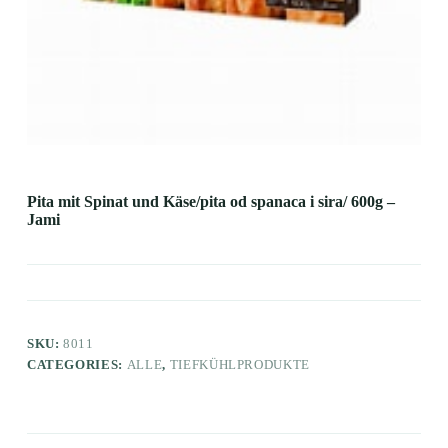
Pita mit Spinat und Käse/pita od spanaca i sira/ 600g –
Jami
SKU:
8011
CATEGORIES:
ALLE
,
TIEFKÜHLPRODUKTE