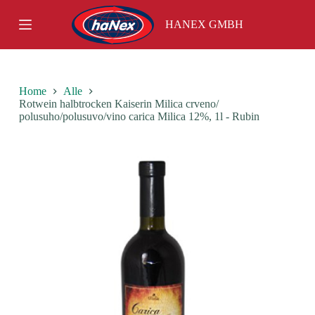
S
HANEX GMBH
k
i
p
t
o
c
Home
Alle
o
Rotwein halbtrocken Kaiserin Milica crveno/
n
polusuho/polusuvo/vino carica Milica 12%, 1l - Rubin
t
e
n
t