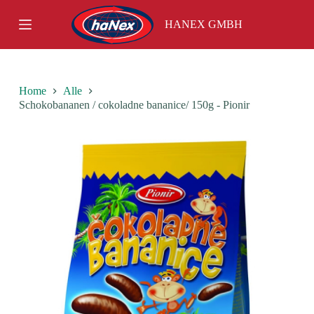
S
HANEX GMBH
k
i
p
t
o
c
Home
Alle
o
Schokobananen / cokoladne bananice/ 150g - Pionir
n
t
e
n
t