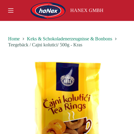
S
HANEX GMBH
k
i
p
t
o
c
Home
Keks & Schokoladenerzeugnisse & Bonbons
o
Teegebäck / Cajni kolutici/ 500g - Kras
n
t
e
n
t