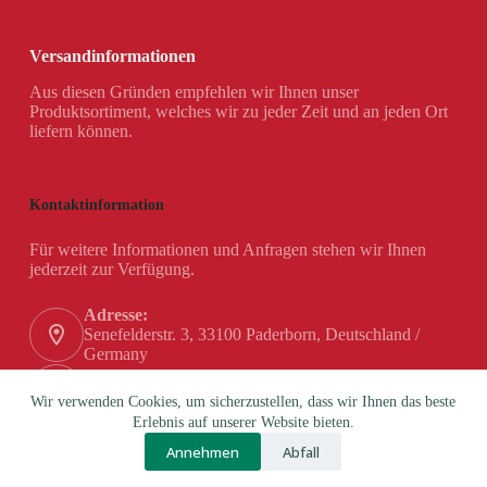
Versandinformationen
Aus diesen Gründen empfehlen wir Ihnen unser
Produktsortiment, welches wir zu jeder Zeit und an jeden Ort
liefern können.
Kontaktinformation
Für weitere Informationen und Anfragen stehen wir Ihnen
jederzeit zur Verfügung.
Adresse:
Senefelderstr. 3, 33100 Paderborn, Deutschland /
Germany
Telefon:
+49 (0) 5251 / 180 84-0
Wir verwenden Cookies, um sicherzustellen, dass wir Ihnen das beste
Erlebnis auf unserer Website bieten.
Email:
Annehmen
Abfall
info@hanex-gmbh.de
Copyright © 2026 - Theme by BROSS Co. d.o.o.