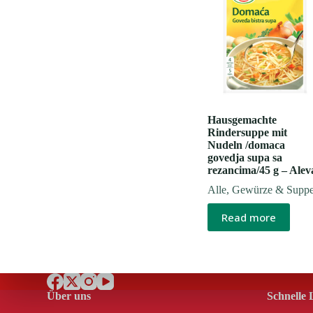
Hausgemachte
Rindersuppe mit
Nudeln /domaca
govedja supa sa
rezancima/45 g – Alev
Alle
,
Gewürze & Supp
Read more
Über uns
Schnelle 