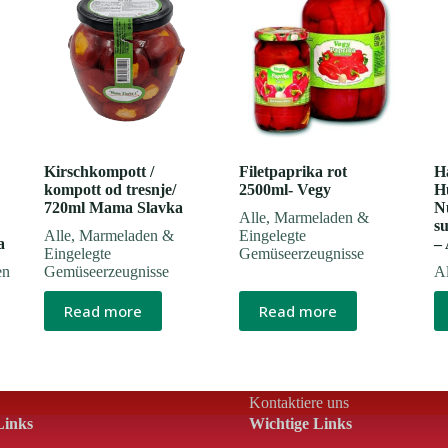
Kirschkompott /
Filetpaprika rot
H
kompott od tresnje/
2500ml- Vegy
H
720ml Mama Slavka
N
Alle
,
Marmeladen &
su
Alle
,
Marmeladen &
Eingelegte
a
–
Eingelegte
Gemüseerzeugnisse
en
Gemüseerzeugnisse
Al
Read more
Read more
Kontaktiere uns
Links
Wichtige Links