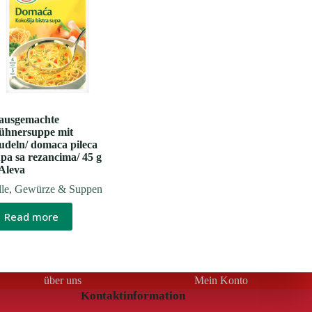
ausgemachte
ühnersuppe mit
udeln/ domaca pileca
pa sa rezancima/ 45 g
 Aleva
le
,
Gewürze & Suppen
Read more
über uns
Mein Konto
Kontaktinformation