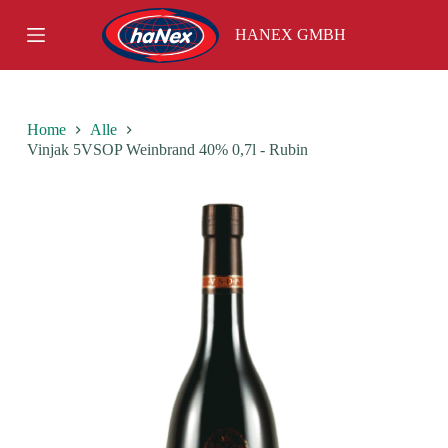
S
HANEX GMBH
k
i
p
t
o
c
Home
Alle
o
Vinjak 5VSOP Weinbrand 40% 0,7l - Rubin
n
t
e
n
t