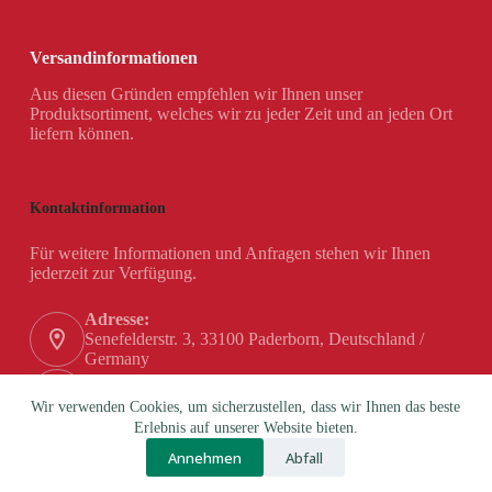
Versandinformationen
Aus diesen Gründen empfehlen wir Ihnen unser
Produktsortiment, welches wir zu jeder Zeit und an jeden Ort
liefern können.
Kontaktinformation
Für weitere Informationen und Anfragen stehen wir Ihnen
jederzeit zur Verfügung.
Adresse:
Senefelderstr. 3, 33100 Paderborn, Deutschland /
Germany
Telefon:
+49 (0) 5251 / 180 84-0
Wir verwenden Cookies, um sicherzustellen, dass wir Ihnen das beste
Erlebnis auf unserer Website bieten.
Email:
Annehmen
Abfall
info@hanex-gmbh.de
Copyright © 2026 - Theme by BROSS Co. d.o.o.