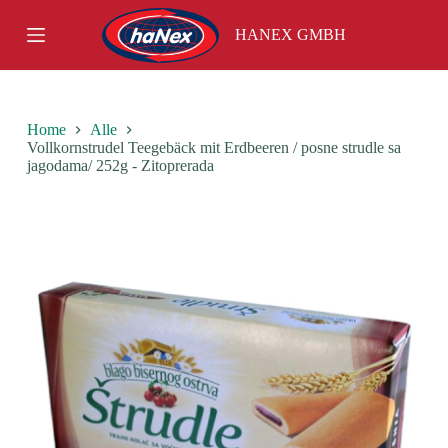
S
HANEX GMBH
k
i
p
t
o
c
Home
Alle
o
Vollkornstrudel Teegebäck mit Erdbeeren / posne strudle sa
n
jagodama/ 252g - Zitoprerada
t
e
n
t