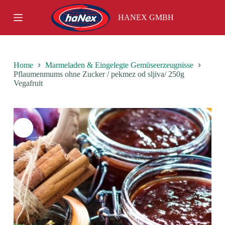
S
HANEX GMBH
k
i
p
t
o
c
Home
Marmeladen & Eingelegte Gemüseerzeugnisse
o
Pflaumenmums ohne Zucker / pekmez od sljiva/ 250g
n
Vegafruit
t
e
n
t