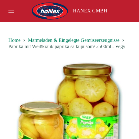
S
HANEX GMBH
k
i
p
t
o
c
Home
Marmeladen & Eingelegte Gemüseerzeugnisse
o
Paprika mit Weißkraut/ paprika sa kupusom/ 2500ml - Vegy
n
t
e
n
t