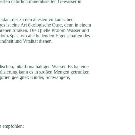
esten natürlich mineralisierten Gewässer in
adan, der zu den ältesten vulkanischen
s ist eine Art ökologische Oase, denn in einem
ahrenen Straßen. Die Quelle Prolom-Wasser und
olom-Spas, wo alle heilenden Eigenschaften des
dheit und Vitalität dienen.
lischen, bikarbonathaltigen Wässer. Es hat eine
ralisierung kann es in großen Mengen getrunken
gorien geeignet: Kinder, Schwangere,
e empfohlen: