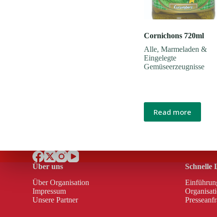
Cornichons 720ml
Alle
,
Marmeladen &
Eingelegte
Gemüseerzeugnisse
Read more
Über uns
Schnelle 
Über Organisation
Einführun
Impressum
Organisat
Unsere Partner
Presseanf