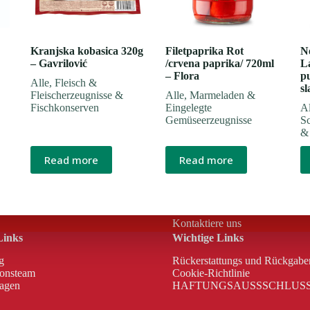
Kranjska kobasica 320g
Filetpaprika Rot
Ne
– Gavrilović
/crvena paprika/ 720ml
L
– Flora
p
Alle
,
Fleisch &
sl
Fleischerzeugnisse &
Alle
,
Marmeladen &
Fischkonserven
Eingelegte
Al
Gemüseerzeugnisse
S
&
Read more
Read more
Kontaktiere uns
Links
Wichtige Links
g
Rückerstattungs und Rückgabe
ionsteam
Cookie-Richtlinie
ragen
HAFTUNGSAUSSSCHLUS