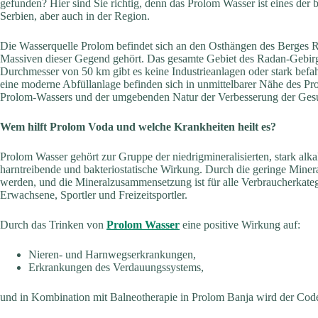
gefunden? Hier sind Sie richtig, denn das Prolom Wasser ist eines der b
Serbien, aber auch in der Region.
Die Wasserquelle Prolom befindet sich an den Osthängen des Berges R
Massiven dieser Gegend gehört. Das gesamte Gebiet des Radan-Gebirge
Durchmesser von 50 km gibt es keine Industrieanlagen oder stark bef
eine moderne Abfüllanlage befinden sich in unmittelbarer Nähe des Pr
Prolom-Wassers und der umgebenden Natur der Verbesserung der Gesun
Wem hilft Prolom Voda und welche Krankheiten heilt es?
Prolom Wasser gehört zur Gruppe der niedrigmineralisierten, stark alka
harntreibende und bakteriostatische Wirkung. Durch die geringe Mine
werden, und die Mineralzusammensetzung ist für alle Verbraucherkate
Erwachsene, Sportler und Freizeitsportler.
Durch das Trinken von
Prolom Wasser
eine positive Wirkung auf:
Nieren- und Harnwegserkrankungen,
Erkrankungen des Verdauungssystems,
und in Kombination mit Balneotherapie in Prolom Banja wird der Cod