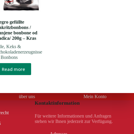
gro gefüllte
akritzbonbons /
unjene bonbone od
adica/ 200g – Kras
le
,
Keks &
chokoladenerzeugnisse
 Bonbons
Read more
über uns
Mein Konto
Kontaktinformation
recht
Für weitere Informationen und Anfragen
stehen wir Ihnen jederzeit zur Verfügung.
S
Adresse: